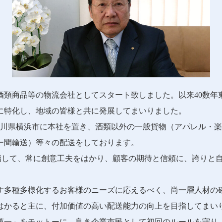
、酒類商品等の物流会社としてスタート致しました。以来40数年
に特化し、地域の皆様と共に発展してまいりました。
奈川県横浜市に本社を置き、酒類以外の一般貨物（アパレル・
ー間輸送）等々の配送をしております。
目指して、常に創意工夫をはかり、顧客の期待と信頼に、誇りと
す多種多様化するお客様のニーズに応えるべく、尚一層人材の
はかると主に、付加価値の高い配送能力の向上を目指してまい
第一」をモットーに、良き企業市民として初回のルールを守り